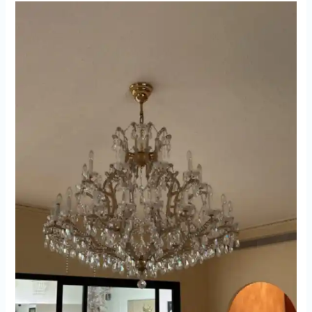
بنزوى