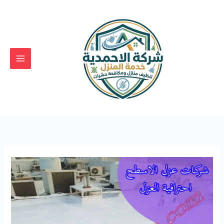
خطي
لى
لمحتوى